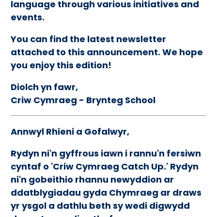
language through various initiatives and
events.
You can find the latest newsletter
attached to this announcement. We hope
you enjoy this edition!
Diolch yn fawr,
Criw Cymraeg - Brynteg School
Annwyl Rhieni a Gofalwyr,
Rydyn ni'n gyffrous iawn i rannu'n fersiwn
cyntaf o 'Criw Cymraeg Catch Up.' Rydyn
ni'n gobeithio rhannu newyddion ar
ddatblygiadau gyda Chymraeg ar draws
yr ysgol a dathlu beth sy wedi digwydd