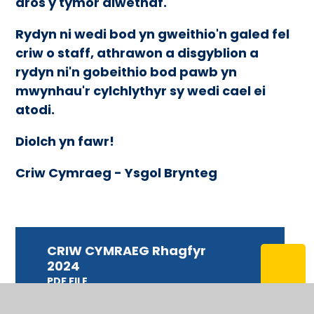
dros y tymor diwethaf.
Rydyn ni wedi bod yn gweithio'n galed fel
criw o staff, athrawon a disgyblion a
rydyn ni'n gobeithio bod pawb yn
mwynhau'r cylchlythyr sy wedi cael ei
atodi.
Diolch yn fawr!
Criw Cymraeg - Ysgol Brynteg
CRIW CYMRAEG Rhagfyr
2024
PDF FILE