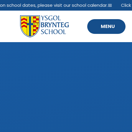
Skip to content ↓
n school dates, please visit our school calendar.📅
Click 
MENU